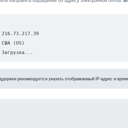
ете направить обращение по адресу электронной почты:
i
216.73.217.39
США (US)
Загрузка...
ддержки рекомендуется указать отображаемый IP-адрес и время