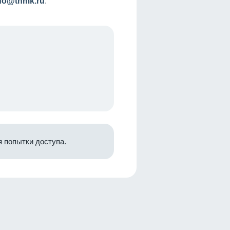
nfo@tnmk.ru
.
 попытки доступа.