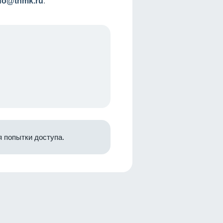
nfo@tnmk.ru
.
 попытки доступа.