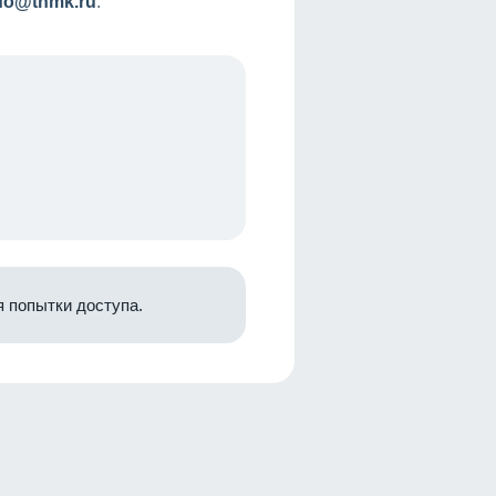
nfo@tnmk.ru
.
 попытки доступа.